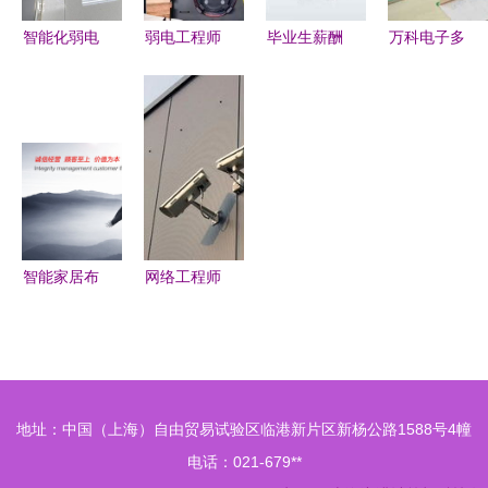
智能化弱电
弱电工程师
毕业生薪酬
万科电子多
工程在系统
高标准施工
排名前20的
款产品亮相
集成中的应
图集 行业
专业 弱电
烟台普教
用与发展
大师的匠心
工程为何值
展，助力现
之作
得高考生关
代化教育建
注
设
智能家居布
网络工程师
线与弱电工
视角下的监
程 恩瑞智
控安装与组
能的一目了
网方式——
然解决方案
弱电工程实
地址：中国（上海）自由贸易试验区临港新片区新杨公路1588号4幢
践解析
电话：021-679**