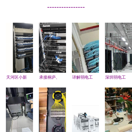
----------------
天河区小新
承接桐庐、
详解弱电工
深圳弱电工
塘周边监控
富阳、建德
程、系统集
程存在的问
弱电工程项
弱电工程与
成与智能建
题与解决方
目解析
监控项目
筑工程的区
法
别