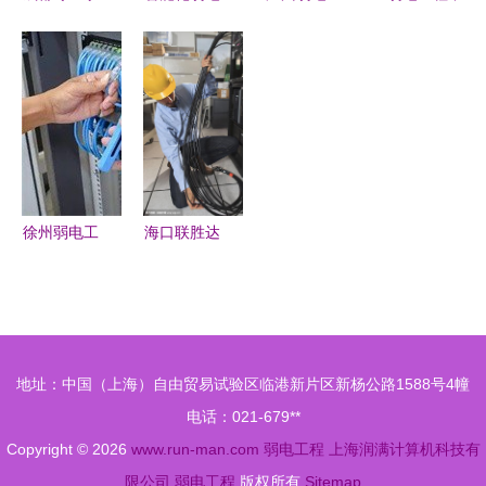
接摄像头、
工程调试阶
程公司 全
的通信设备
弱电工程与
段要点解析
程跟进公司
安装工艺与
网络布线解
与现场实践
安装监控设
常见设备解
决方案
备及弱电工
析
程施工
徐州弱电工
海口联胜达
程服务 智
科技 打造
能化时代的
专业高效的
核心支撑
海南弱电工
程解决方案
地址：中国（上海）自由贸易试验区临港新片区新杨公路1588号4幢
电话：021-679**
Copyright © 2026
www.run-man.com
弱电工程
上海润满计算机科技有
限公司
弱电工程
版权所有
Sitemap