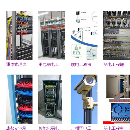
通道式理线
承包弱电工
弱电工程法
弱电工程施
架 机房布
程所需资质
宝 探析各
工与自动化
线神器，让
及办理流程
子系统拓扑
调试的关键
线路整齐美
详解
图及其系统
技术
观、运维更
原理
便捷
成都专业承
智能化弱电
广州弱电工
弱电工程中