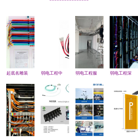
起底名雕装
弱电工程中
弱电工程服
弱电工程深
饰品质交付
如何有效避
务及批发
度解析 核
的背后力量
免电子线绝
综合布线、
心应用、优
弱电工程的
缘层损坏的
监控门禁投
缺点与本地
隐形骨骼
问题
影一站式解
选择全指南
决方案