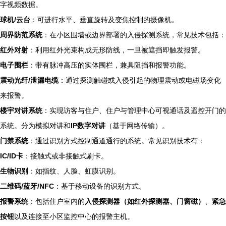
字视频数据。
球机/云台
：可进行水平、垂直旋转及变焦控制的摄像机。
周界防范系统
：在小区围墙或边界部署的入侵探测系统，常见技术包括：
红外对射
：利用红外光束构成无形防线，一旦被遮挡即触发报警。
电子围栏
：带有脉冲高压的实体围栏，兼具阻挡和报警功能。
震动光纤/泄漏电缆
：通过探测触碰或入侵引起的物理震动或电磁场变化
来报警。
楼宇对讲系统
：实现访客与住户、住户与管理中心可视通话及遥控开门的
系统。分为模拟对讲和
IP数字对讲
（基于网络传输）。
门禁系统
：通过识别方式控制通道通行的系统。常见识别技术有：
IC/ID卡
：接触式或非接触式刷卡。
生物识别
：如指纹、人脸、虹膜识别。
二维码/蓝牙/NFC
：基于移动设备的识别方式。
报警系统
：包括住户室内的
入侵探测器（如红外探测器、门窗磁）
、
紧急
按钮
以及连接至小区监控中心的报警主机。