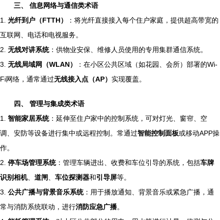
三、 信息网络与通信类术语
1.
光纤到户（FTTH）
：将光纤直接接入每个住户家庭，提供超高带宽的
互联网、电话和电视服务。
2.
无线对讲系统
：供物业安保、维修人员使用的专用集群通信系统。
3.
无线局域网（WLAN）
：在小区公共区域（如花园、会所）部署的Wi-
Fi网络，通常通过
无线接入点（AP）
实现覆盖。
四、 管理与集成类术语
1.
智能家居系统
：延伸至住户家中的控制系统，可对灯光、窗帘、空
调、安防等设备进行集中或远程控制。常通过
智能控制面板
或移动APP操
作。
2.
停车场管理系统
：管理车辆进出、收费和车位引导的系统，包括
车牌
识别相机
、
道闸
、
车位探测器
和
引导屏
等。
3.
公共广播与背景音乐系统
：用于播放通知、背景音乐或紧急广播，通
常与消防系统联动，进行
消防应急广播
。