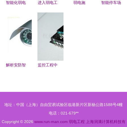
智能化弱电
进入弱电工
弱电施
智能停车场
工程 专业
程规划问
工“游击
道闸与广告
的事交给专
答,CALN图
队”的八宗
道闸 弱电
业的人
示弱电工程
罪,规避它
工程中的核
中综合布线
们让工程利
心技术分析
常用产品
润翻倍
解析安防智
监控工程中
能监控 市
的光端机反
场、价格、
向数据传输
采购与弱电
技术及其在
工程集成
安防弱电领
地址：中国（上海）自由贸易试验区临港新片区新杨公路1588号4幢
域的发展前
电话：021-679**
景
Copyright © 2026
www.run-man.com
弱电工程
上海润满计算机科技有