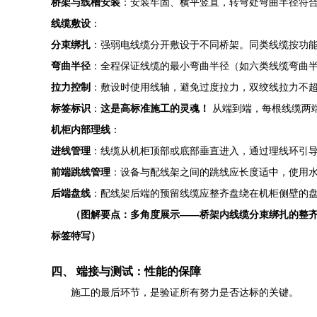
桥架与线槽安装
：安装牢固、横平竖直，转弯处弯曲半径符合
线缆敷设
：
分束绑扎
：强弱电线缆分开敷设于不同桥架。同类线缆按功能
弯曲半径
：全程保证线缆的最小弯曲半径（如六类线缆弯曲半
拉力控制
：敷设时使用线轴，避免过度拉力，双绞线拉力不超过
标签标识
：
这是高标准施工的灵魂！
从端到端，每根线缆两端都
机柜内部理线
：
进线管理
：线缆从机柜顶部或底部垂直进入，通过理线环引
前端跳线管理
：设备与配线架之间的跳线应长度适中，使用水平
后端盘线
：配线架后端的预留线缆应整齐盘绕在机柜侧壁的盘线架
（图解要点：多角度展示——桥架内线缆分束绑扎的整齐
标签特写）
四、 端接与测试：性能的保障
施工的最后环节，是验证所有努力是否达标的关键。