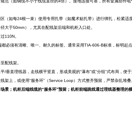
规范（如铜缆不小于线缆直径的4倍）。接地连接可靠，所有金属部件电
区（如每24根一束）使用专用扎带（如魔术贴扎带）进行绑扎，松紧适
径大于50mm），尤其在配线架后端和机柜入口处。
110N。
必须有清晰、唯一、耐久的标签。通常采用TIA-606-B标准，标明起点和终点位
导至配线架。
/垂直理线器，走线横平竖直，形成美观的“瀑布”或“分组”式布局，便
上，或使用“服务环”（Service Loop）方式整齐预留，严禁杂乱堆叠
场景；机柜后端线缆的“服务环”预留；机柜前端跳线通过理线器整理的