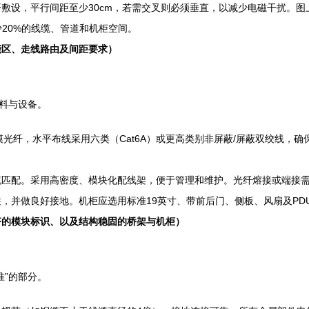
敷设，平行间距至少30cm，若需交叉则必须垂直，以减少电磁干扰。图
少20%的线缆、管道和机柜空间。
能区、走线路由及间距要求）
材料与设备。
或单模光纤，水平布线采用六类（Cat6A）或更高类别非屏蔽/屏蔽双绞线
匹配。采用高密度、模块化配线架，便于管理和维护。光纤熔接或端接需使
，并做良好接地。机柜应选用标准19英寸、带前后门、侧板、风扇及PD
齐的模块标识、以及结构稳固的桥架与机柜）
准”的部分。