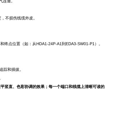
气连通。
度，不损伤线缆外皮。
置（如：从HDA1-24P-A1到EDA3-SW01-P1）。
于追踪和插拔。
。
横平竖直、色彩协调的效果；每一个端口和线缆上清晰可读的