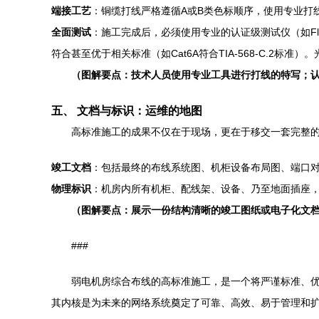
端接工艺
：铜缆打线严格遵循A或B类色标顺序，使用专业打
全面测试
：施工完成后，必须使用专业的认证级测试仪（如Flu
符合甚至优于相关标准（如Cat6A符合TIA-568-C.2标准
（图解要点：技术人员使用专业工具进行打线的特写；认证
五、 文档与标识：运维的地图
高标准施工的成果不仅在于现场，更在于移交一套完整的
竣工文档
：包括最终的布线系统图、机柜设备布局图、端口
物理标识
：机房内所有机柜、配线架、设备、乃至地面插座
（图解要点：展示一份结构清晰的竣工图纸或电子化文
###
弱电机房综合布线的高标准施工，是一个将严谨标准、优
其内核是为未来的网络系统奠定了可靠、高效、易于管理和