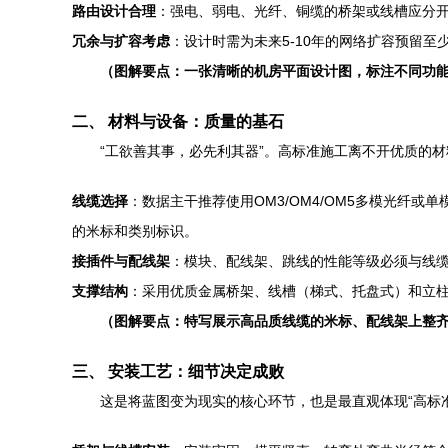
路由设计合理
：强电、弱电、光纤、铜缆的桥架或线槽应分开
冗余与扩容考虑
：设计时需为未来5-10年的网络扩容预留至
（图解要点：一张清晰的机房平面设计图，标注不同功
二、 材料与设备：质量的基石
“工欲善其事，必先利其器”。高标准施工离不开优质的
线缆选择
：数据主干推荐使用OM3/OM4/OM5多模光纤
的米标和类别标识。
接插件与配线架
：模块、配线架、跳线的性能等级必须与线缆
支撑结构
：采用优质金属桥架、线槽（梯式、托盘式）和立柱
（图解要点：特写展示高品质线缆的米标、配线架上整
三、 安装工艺：细节决定成败
这是将蓝图变为现实的核心环节，也是最直观体现“高标