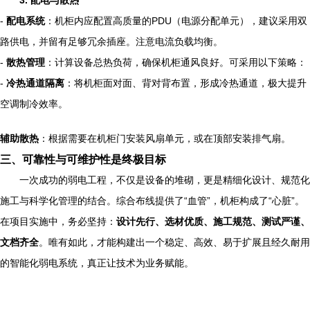
3. 配电与散热
-
配电系统
：机柜内应配置高质量的PDU（电源分配单元），建议采用双
路供电，并留有足够冗余插座。注意电流负载均衡。
-
散热管理
：计算设备总热负荷，确保机柜通风良好。可采用以下策略：
-
冷热通道隔离
：将机柜面对面、背对背布置，形成冷热通道，极大提升
空调制冷效率。
辅助散热
：根据需要在机柜门安装风扇单元，或在顶部安装排气扇。
三、可靠性与可维护性是终极目标
一次成功的弱电工程，不仅是设备的堆砌，更是精细化设计、规范化
施工与科学化管理的结合。综合布线提供了“血管”，机柜构成了“心脏”。
在项目实施中，务必坚持：
设计先行、选材优质、施工规范、测试严谨、
文档齐全
。唯有如此，才能构建出一个稳定、高效、易于扩展且经久耐用
的智能化弱电系统，真正让技术为业务赋能。