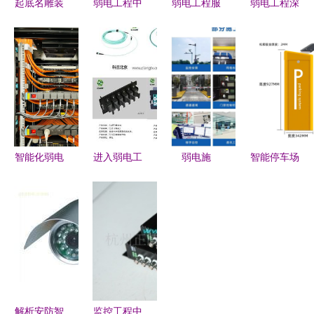
起底名雕装
弱电工程中
弱电工程服
弱电工程深
饰品质交付
如何有效避
务及批发
度解析 核
的背后力量
免电子线绝
综合布线、
心应用、优
弱电工程的
缘层损坏的
监控门禁投
缺点与本地
隐形骨骼
问题
影一站式解
选择全指南
决方案
智能化弱电
进入弱电工
弱电施
智能停车场
工程 专业
程规划问
工“游击
道闸与广告
的事交给专
答,CALN图
队”的八宗
道闸 弱电
业的人
示弱电工程
罪,规避它
工程中的核
中综合布线
们让工程利
心技术分析
常用产品
润翻倍
解析安防智
监控工程中