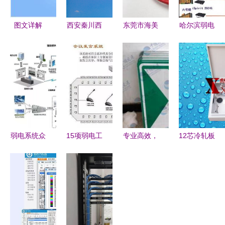
图文详解
西安秦川西
东莞市海美
哈尔滨弱电
弱电系统常
北电力开关
电子科技
工程 构建
用线缆及用
厂 深耕弱
一站式提供
智慧城市
途
电工程领域
电脑配件、
的“神经网
的可靠伙伴
弱电工程与
络”
软件开发服
务
弱电系统众
15项弱电工
专业高效，
12芯冷轧板
多难掌握？
程系统原理
铸就品质
光纤分线箱
系统拓扑图
图详解，工
——北京弱
专业弱电工
助你快速理
程人员必备
电施工队的
程的关键组
清工程原理
收藏指南
工程实践与
件与优质生
价值
产厂家解析