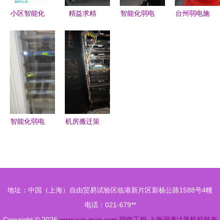
小区智能化
精益求精
智能化弱电
台州弱电施
弱电系统
卓越弱电施
工程综合布
工队 专业
构建未来智
工工艺的实
线系统设计
高效，打造
慧社区的核
践与实现
方案
智能化未来
心解决方案
智能化弱电
机房搬迁策
工程 从基
略与实践
础整理到专
从一层普通
业呈现
机房到二层
核心机房的
地址：中国（上海）自由贸易试验区临港新片区新杨公路1588号4幢
智能化升级
电话：021-679**
Copyright © 2026
www.run-man.com
弱电工程
上海润满计算机科技有