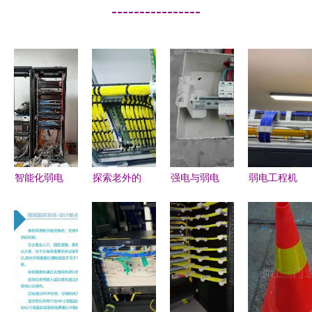
----------------
智能化弱电
探索老外的
强电与弱电
弱电工程机
工程 综合
弱电布线工
工程 构成
房综合布线
布线核心要
艺 没有最
现代电气系
高标准施工
点与机柜配
好，只有更
统的两大支
图解与核心
置全攻略
好
柱
要点