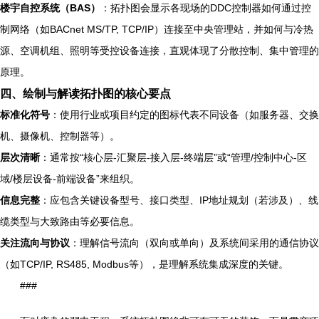
楼宇自控系统（BAS）
：拓扑图会显示各现场的DDC控制器如何通过控
制网络（如BACnet MS/TP, TCP/IP）连接至中央管理站，并如何与冷热
源、空调机组、照明等受控设备连接，直观体现了分散控制、集中管理的
原理。
四、绘制与解读拓扑图的核心要点
标准化符号
：使用行业或项目约定的图标代表不同设备（如服务器、交换
机、摄像机、控制器等）。
层次清晰
：通常按“核心层-汇聚层-接入层-终端层”或“管理/控制中心-区
域/楼层设备-前端设备”来组织。
信息完整
：应包含关键设备型号、接口类型、IP地址规划（若涉及）、线
缆类型与大致路由等必要信息。
关注流向与协议
：理解信号流向（双向或单向）及系统间采用的通信协议
（如TCP/IP, RS485, Modbus等），是理解系统集成深度的关键。
###