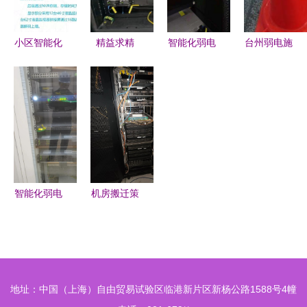
小区智能化
精益求精
智能化弱电
台州弱电施
弱电系统
卓越弱电施
工程综合布
工队 专业
构建未来智
工工艺的实
线系统设计
高效，打造
慧社区的核
践与实现
方案
智能化未来
心解决方案
智能化弱电
机房搬迁策
工程 从基
略与实践
础整理到专
从一层普通
业呈现
机房到二层
核心机房的
地址：中国（上海）自由贸易试验区临港新片区新杨公路1588号4幢
智能化升级