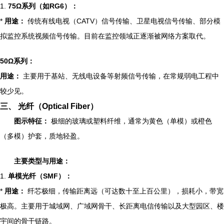
1.
75Ω系列（如RG6）：
*
用途：
传统有线电视（CATV）信号传输、卫星电视信号传输、部分模
拟监控系统视频信号传输。目前在监控领域正逐渐被网络方案取代。
50Ω系列：
用途：
主要用于基站、无线电设备等射频信号传输，在常规弱电工程中
较少见。
三、 光纤（Optical Fiber）
图示特征：
极细的玻璃或塑料纤维，通常为黄色（单模）或橙色
（多模）护套，质地轻盈。
主要类型与用途：
1.
单模光纤（SMF）：
*
用途：
纤芯极细，传输距离远（可达数十至上百公里），损耗小，带宽
极高。主要用于城域网、广域网骨干、长距离电信传输以及大型园区、楼
宇间的骨干链路。