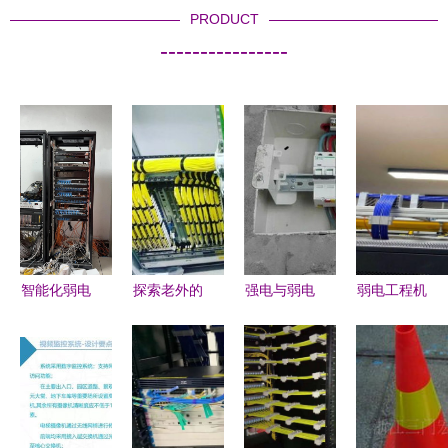
PRODUCT
----------------
智能化弱电
探索老外的
强电与弱电
弱电工程机
工程 综合
弱电布线工
工程 构成
房综合布线
布线核心要
艺 没有最
现代电气系
高标准施工
点与机柜配
好，只有更
统的两大支
图解与核心
置全攻略
好
柱
要点