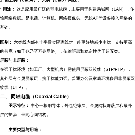
1.
超五类（Cat5e）、六类（Cat6）网线：
*
用途：
这是应用最广泛的弱电线缆，主要用于构建局域网（LAN），传
输网络数据。是电话、计算机、网络摄像头、无线AP等设备接入网络的
基础。
区别：
六类线内部有十字骨架隔离线对，能更好地减少串扰，支持更高
的带宽（如千兆乃至万兆网络），传输距离和稳定性优于超五类。
屏蔽与非屏蔽：
在强干扰环境（如工厂、大型机房）需使用屏蔽双绞线（STP/FTP），
其外层有金属屏蔽层，抗干扰能力强。普通办公及家庭环境多用非屏蔽双
绞线（UTP）。
二、 同轴电缆（Coaxial Cable）
图示特征：
中心一根铜导体，外包绝缘层、金属网状屏蔽层和最外
层的护套，呈同心圆结构。
主要类型与用途：