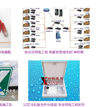
供电脑配
哈尔滨弱电工程 构建智慧城市的“神经网
服务
络”
电施工队
12芯冷轧板光纤分线箱 专业弱电工程的关